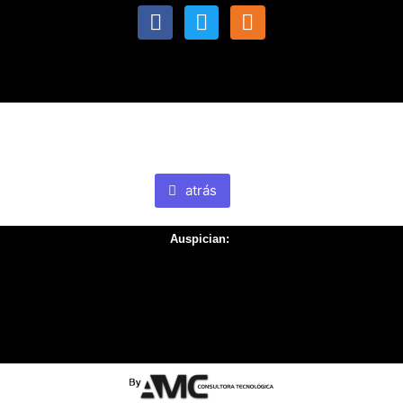
atrás
Auspician: